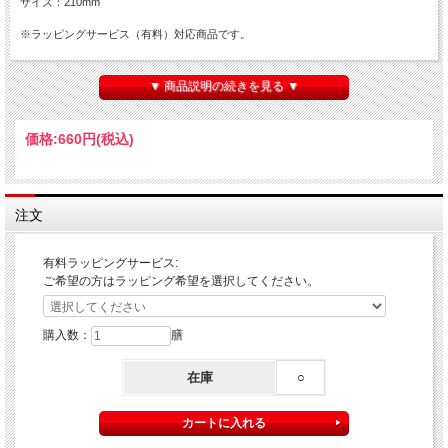
サイズ：210mm
※ラッピングサービス（有料）対応商品です。
【ラッピング（有料）ご希望の方へ】
■ラッピング費用：100円（税込）
▼ 商品説明の続きを見る ▼
（申込み手順）
１．上記の『有料ラッピングサービス』の「選択してください」より
価格:
660円
(税込)
『有料ラッピング（￥100）』を選択
２．『有料ラッピング（￥100）』を選択した状態で、「カートに入れる」をクリ
ック
注文
以上で有料ラッピングの申込みは完了となります。
引き続き、お買い物をお楽しみください。
有料ラッピングサービス:
ご希望の方はラッピング希望を選択してください。
購入数：
膳
在庫
○