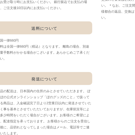
お受け取り時にお支払いください。 銀行振込でお支払の場
い。 ＊なお、ご注文
、ご注文後10日以内にお支払いください。
様都合の返品、交換は
い。
送料について
国一律660円
料は全国一律660円（税込）となります。 離島の場合、別途
量手数料がかかる場合がこざいます。あらかじめご了承くだ
い。
発送について
品の配送は、日本国内の住所のみとさせていただきます。 ぼ
ぼの公式オンラインショップ「ぼのグッズのこと」で扱って
る商品は、入金確認完了日より2営業日以内に発送させていた
く事を基本とさせていただいておりますが、在庫状況等によ
多少時間をいただく場合がございます。お客様のご希望によ
、配達指定を承っております。 お客様からのご注文を受信し
後に、品切れとなってしまった場合はメール、電話等でご連
いたします。