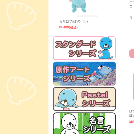
コ
コ
サ
もちぼのぼの（L）
¥4,400
(税込)
ぼ
ぼ
¥8