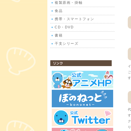
複製原画・掛軸
食品
携帯・スマートフォン
CD・DVD
書籍
干支シリーズ
公式サイトリンク
イ
ご
す
代
す
ク
り