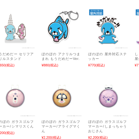
うだめだー セリフア
ぼのぼの アクリルつま
ぼのぼの 屋外対応ステ
し
リルスタンド
まれ もうだめだーVer.
ッカー
屋
,650
(税込)
¥880
(税込)
¥770
(税込)
¥7
のぼの ガラスゴルフ
ぼのぼの ガラスゴルフ
ぼのぼの ガラスゴルフ
ーカー/シマリスくん
マーカー/アライグマく
マーカー/しまっちゃう
ん
おじさん
,200
(税込)
¥2,200
(税込)
¥2,200
(税込)