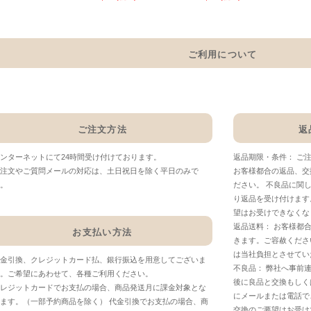
ご利用について
ご注文方法
返
ンターネットにて24時間受け付けております。
返品期限・条件： ご
注文やご質問メールの対応は、土日祝日を除く平日のみで
お客様都合の返品、交
。
ださい。 不良品に関
り返品を受け付けます
望はお受けできなくな
返品送料： お客様都
お支払い方法
きます。ご容赦くださ
は当社負担とさせてい
金引換、クレジットカード払、銀行振込を用意してございま
不良品： 弊社へ事前
。ご希望にあわせて、各種ご利用ください。
後に良品と交換もしく
レジットカードでお支払の場合、商品発送月に課金対象とな
にメールまたは電話で
ます。（一部予約商品を除く） 代金引換でお支払の場合、商
交換のご要望はお受け