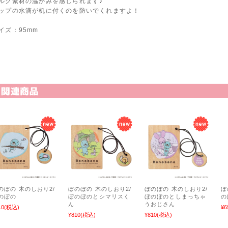
ルク素材の温かみを感じられます♪
ップの水滴が机に付くのを防いでくれますよ！
イズ：95mm
関連商品
のぼの 木のしおり2/
ぼのぼの 木のしおり2/
ぼのぼの 木のしおり2/
ぼ
のぼの
ぼのぼのとシマリスく
ぼのぼのとしまっちゃ
の
ん
うおじさん
10
(税込)
¥6
¥810
(税込)
¥810
(税込)