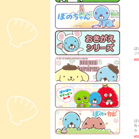
ぼ
ジ
¥6
ぼ
缶
ル
¥5