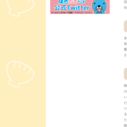
品
合
全
送
重
さ
商
の
い
だ
り
る
た
絡