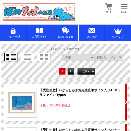
1 / 2ページ
（全21件）
1
2
次へ
【受注生産】いがらしみきお先生直筆サイン入りA3キャ
ラファイン TypeA
価格： 27,500円(税込)
【受注生産】いがらしみきお先生直筆サイン入りA3キャ