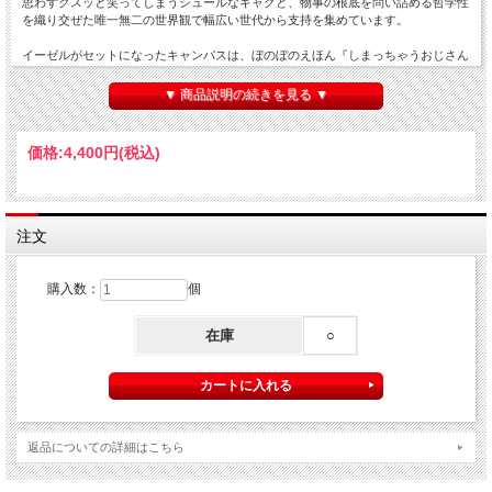
思わずクスッと笑ってしまうシュールなギャグと、物事の根底を問い詰める哲学性
を織り交ぜた唯一無二の世界観で幅広い世代から支持を集めています。
イーゼルがセットになったキャンバスは、ぼのぼのえほん『しまっちゃうおじさん
のこと』のシーンを集めました。コミックスとは一味違った優しいタッチのぼのぼ
のたち。
▼ 商品説明の続きを見る ▼
いつもの空間にぼのぼのの癒しアートを飾ってみませんか？
■サイズ：250*310*88mm
価格:
4,400円
(税込)
■キャンバス：キャンバス綿
■枠組み：桐
■印刷紙：キャラファイン専用紙（キャンバス用）
【ご注意】
注文
※取り寄せ商品となるため、ご入金確認後、お届けまでに約2週間となります。
※他商品と一緒に購入した場合、取り寄せ商品と一緒に発送となります。
購入数：
個
在庫
○
返品についての詳細はこちら