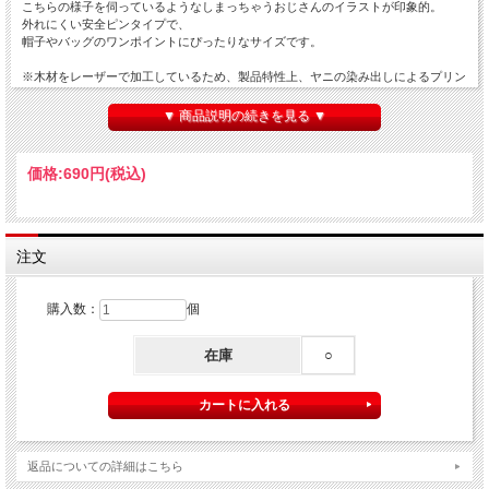
こちらの様子を伺っているようなしまっちゃうおじさんのイラストが印象的。
外れにくい安全ピンタイプで、
帽子やバッグのワンポイントにぴったりなサイズです。
※木材をレーザーで加工しているため、製品特性上、ヤニの染み出しによるプリン
ト部の変色や、木材の焦げつきが一部ございます。ご理解の上ご購入ください。
▼ 商品説明の続きを見る ▼
種類：4種類
サイズ：W45×H50×D3mm
素材：本体_合板、安全ピン_鉄
価格:
690円
(税込)
注文
購入数：
個
在庫
○
返品についての詳細はこちら