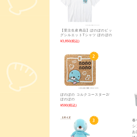
【受注生産商品】ぼのぼのビッ
グシルエットTシャツ ぼのぼの
¥3,850
(税込)
ぼのぼの コルクコースター2/
ぼのぼの
¥590
(税込)
春
シ
お