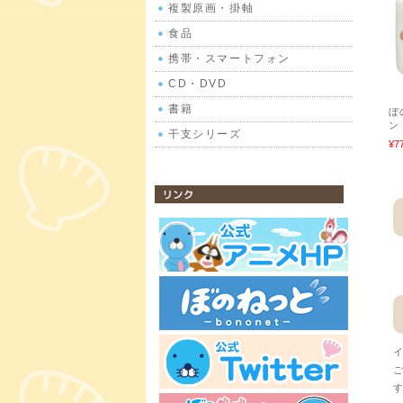
複製原画・掛軸
食品
携帯・スマートフォン
CD・DVD
書籍
ぼ
ン
干支シリーズ
¥7
公式サイトリンク
イ
ご
す