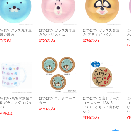
のぼの ガラス丸箸置
ぼのぼの ガラス丸箸置
ぼのぼの ガラス丸箸置
ぼ
/ぼのぼの
き/シマリスくん
き/アライグマくん
き
ん
70
(税込)
¥770
(税込)
¥770
(税込)
¥7
のぼの×鳥羽水族館コ
ぼのぼの コルクコース
ぼのぼの 名言シリーズ
ぼ
ボ ガラスマグ（パタ
ター
コースター（2枚入
コ
ン）
り）/こどもって言わな
り
¥430
(税込)
いで
り
,200
(税込)
¥550
(税込)
¥5