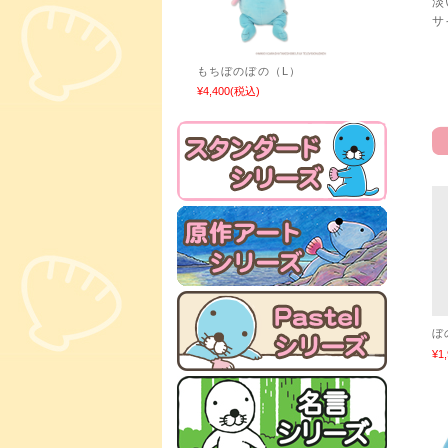
淡
サ
もちぼのぼの（L）
¥4,400
(税込)
ぼ
¥1