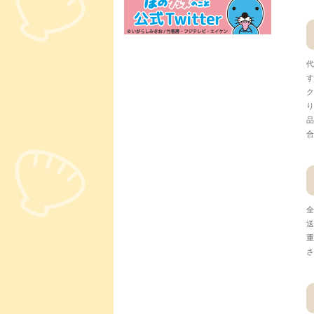
代
す
ク
り
品
合
全
送
重
さ