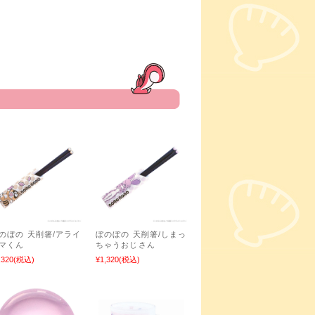
のぼの 天削箸/アライ
ぼのぼの 天削箸/しまっ
マくん
ちゃうおじさん
,320
(税込)
¥1,320
(税込)