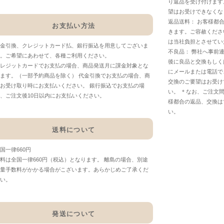
り返品を受け付けます
望はお受けできなくな
返品送料： お客様都
お支払い方法
きます。ご容赦くださ
は当社負担とさせてい
金引換、クレジットカード払、銀行振込を用意してございま
不良品： 弊社へ事前
。ご希望にあわせて、各種ご利用ください。
後に良品と交換もしく
レジットカードでお支払の場合、商品発送月に課金対象とな
にメールまたは電話で
ます。（一部予約商品を除く） 代金引換でお支払の場合、商
交換のご要望はお受け
お受け取り時にお支払いください。 銀行振込でお支払の場
い。 ＊なお、ご注文
、ご注文後10日以内にお支払いください。
様都合の返品、交換は
い。
送料について
国一律660円
料は全国一律660円（税込）となります。 離島の場合、別途
量手数料がかかる場合がこざいます。あらかじめご了承くだ
い。
発送について