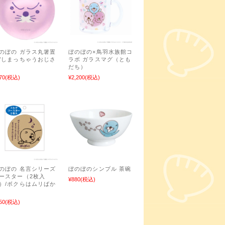
のぼの ガラス丸箸置
ぼのぼの×鳥羽水族館コ
/しまっちゃうおじさ
ラボ ガラスマグ（とも
だち）
70
(税込)
¥2,200
(税込)
のぼの 名言シリーズ
ぼのぼのシンプル 茶碗
ースター（2枚入
¥880
(税込)
）/ボクらはムリばか
50
(税込)