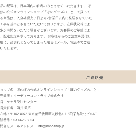
品の配送は、日本国内の住所のみとさせていただきます。 ぼ
ぼの公式オンラインショップ「ぼのグッズのこと」で扱って
る商品は、入金確認完了日より2営業日以内に発送させていた
く事を基本とさせていただいておりますが、在庫状況等によ
多少時間をいただく場合がございます。お客様のご希望によ
、配達指定を承っております。 お客様からのご注文を受信し
後に、品切れとなってしまった場合はメール、電話等でご連
いたします。
ご連絡先
ョップ名：ぼのぼの公式オンラインショップ「ぼのグッズのこと」
売業者：イーディーコントライブ株式会社
営：ケセラ受注センター
営責任者：酒井 義広
在地：〒102-0073 東京都千代田区九段北4-1-3飛栄九段北ビル6F
話番号：03-6625-5064
お問合せメールアドレス：
info@bonoshop.jp