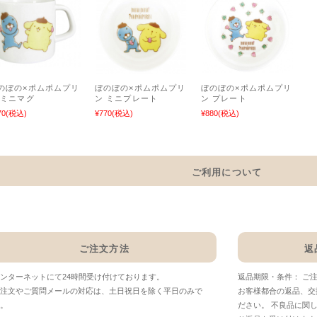
のぼの×ポムポムプリ
ぼのぼの×ポムポムプリ
ぼのぼの×ポムポムプリ
 ミニマグ
ン ミニプレート
ン プレート
70
(税込)
¥770
(税込)
¥880
(税込)
ご利用について
ご注文方法
返
ンターネットにて24時間受け付けております。
返品期限・条件： ご
注文やご質問メールの対応は、土日祝日を除く平日のみで
お客様都合の返品、交
。
ださい。 不良品に関