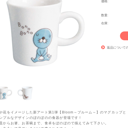
価格:
数量:
在庫:
返品について
や花をイメージした新アート第1弾【Bloom～ブルーム～】のマグカップと
ンプルなデザインのぼのぼのの食器が登場です！
皿からお箸、お茶碗まで、食卓をぼのぼので揃えてみて下さい。