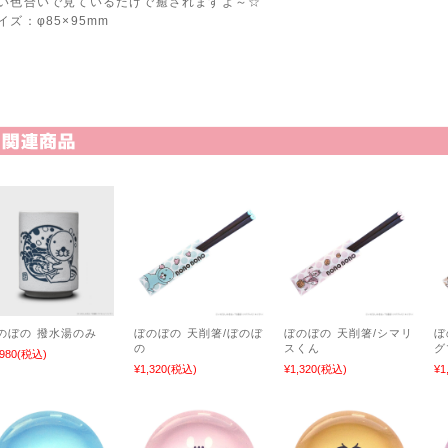
い色合いで見ているだけで癒されますよ～☆
イズ：φ85×95mm
関連商品
のぼの 撥水湯のみ
ぼのぼの 天削箸/ぼのぼ
ぼのぼの 天削箸/シマリ
ぼ
の
スくん
グ
,980
(税込)
¥1,320
(税込)
¥1,320
(税込)
¥1