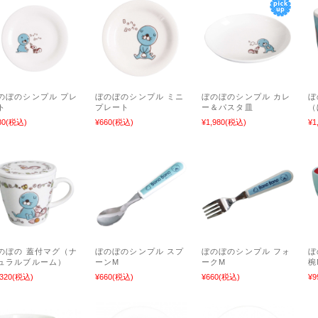
のぼのシンプル プレ
ぼのぼのシンプル ミニ
ぼのぼのシンプル カレ
ぼ
ト
プレート
ー＆パスタ皿
（
80
(税込)
¥660
(税込)
¥1,980
(税込)
¥1
のぼの 蓋付マグ（ナ
ぼのぼのシンプル スプ
ぼのぼのシンプル フォ
ぼ
ュラルブルーム）
ーンM
ークM
椀
,320
(税込)
¥660
(税込)
¥660
(税込)
¥9