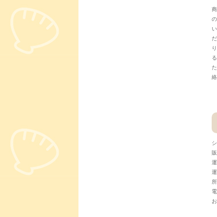
商
の
い
だ
り
る
た
絡
シ
販
運
運
所
電