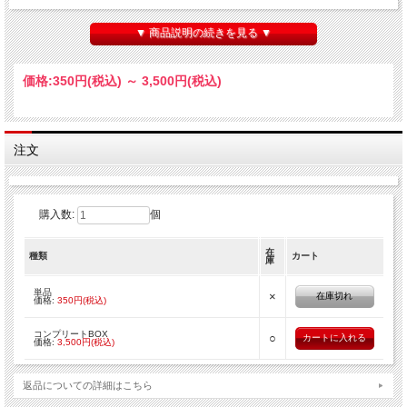
■種類：全10種
■販売形態：トレーディング仕様
▼ 商品説明の続きを見る ▼
■サイズ：約50mm×50mm
■素材：紙＋PP
※ぼのぼの×RAD BROS CAFEで先行販売された商品です。
価格:
350円
(税込)
～
3,500円
(税込)
【ご注意】
※銀行振込決済をご利用のお客様はご注文後10日以内にお支払いください。
※上記期間までにご入金確認が取れない場合は、申込みキャンセルとさせていただ
きます。
注文
購入数:
個
在
種類
カート
庫
単品
×
在庫切れ
価格:
350円(税込)
コンプリートBOX
○
価格:
3,500円(税込)
返品についての詳細はこちら