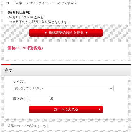
コーディネートのワンポイントにいかがですか？
【毎月15日締切】
・毎月15日23:59申込締切
⇒当月下旬から翌月上旬発送となります。
【毎月30日締切】
▼ 商品説明の続きを見る ▼
・毎月30日23:59申込締切
⇒翌月中旬から下旬発送となります。
価格:
3,190円
(税込)
※15日・30日が土日祝日の場合は、翌営業日が締切となります。
【色】
■ホワイト
注文
【素材】
■綿100％
サイズ：
サイズは、Ｓ・Ｍ・Ｌ・ＸＬの4種類から選べます。
サイズの詳細は以下となります。
購入数：
枚
【サイズスペック】
S
M
L
XL
身巾
49
52
55
58
身丈
66
70
74
78
肩巾
44
47
50
53
返品についての詳細はこちら
袖丈
19
20
22
24