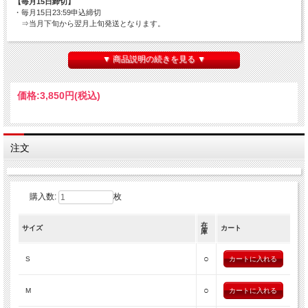
【毎月15日締切】
・毎月15日23:59申込締切
⇒当月下旬から翌月上旬発送となります。
【毎月30日締切】
・毎月30日23:59申込締切
▼ 商品説明の続きを見る ▼
⇒翌月中旬から下旬発送となります。
※15日・30日が土日祝日の場合は、翌営業日が締切となります。
価格:
3,850円
(税込)
【色】
■ホワイト
【素材】
注文
■綿100％
サイズは、Ｓ・Ｍ・Ｌ・XＬの４種類から選べます。
サイズの詳細は以下となります。
購入数:
枚
【サイズスペック】
S
M
L
XL
在
サイズ
カート
庫
身丈
66
70
74
78
身巾
49
52
55
58
○
S
肩巾
44
47
50
53
袖丈
56
58
59
60
○
M