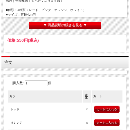
思わず全種集めて並べたくなりますね！
■種類：4種類（レッド、ピンク、オレンジ、ホワイト）
■サイズ：直径4cm程
▼ 商品説明の続きを見る ▼
価格:
550円
(税込)
注文
購入数:
個
在
カラー
カート
庫
○
レッド
○
オレンジ