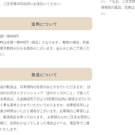
い。 ＊なお、ご注文
、ご注文後10日以内にお支払いください。
様都合の返品、交換は
い。
送料について
国一律660円
料は全国一律660円（税込）となります。 離島の場合、別途
量手数料がかかる場合がこざいます。あらかじめご了承くだ
い。
発送について
品の配送は、日本国内の住所のみとさせていただきます。 ぼ
ぼの公式オンラインショップ「ぼのグッズのこと」で扱って
る商品は、入金確認完了日より2営業日以内に発送させていた
く事を基本とさせていただいておりますが、在庫状況等によ
多少時間をいただく場合がございます。お客様のご希望によ
、配達指定を承っております。 お客様からのご注文を受信し
後に、品切れとなってしまった場合はメール、電話等でご連
いたします。