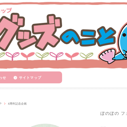
わせ
サイトマップ
P
4周年記念企画
ぼのぼの フ