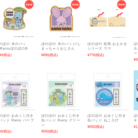
のぼの 木のバッ
ぼのぼの 木のバッジ/し
ぼのぼの 絵馬 おえかき
ぼ
/RainyぼのぼのB
まっちゃうおじさん
シリーズ ウマ
ホ
ー
90
(税込)
¥690
(税込)
¥770
(税込)
¥5
のぼの おみくじ付き
ぼのぼの おみくじ付き
ぼのぼの おみくじ付き
ぼ
バッジ Rainy パープ
缶バッジ Rainy グリー
缶バッジ ねころび
キ
ン
¥550
(税込)
¥1
50
(税込)
¥550
(税込)