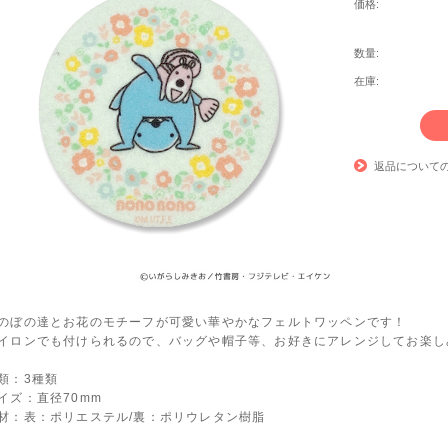
価格:
数量:
在庫:
返品について
のぼの達とお花のモチーフが可愛い華やかなフェルトワッペンです！
イロンでも付けられるので、バッグや帽子等、お好きにアレンジしてお楽し
類：3種類
イズ：直径70mm
材：表：ポリエステル/裏：ポリウレタン樹脂