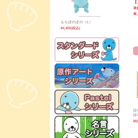
【
※
※
もちぼのぼの（L）
¥4,400
(税込)
ぼ
ぼ
¥8