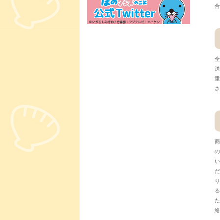
合
全
送
重
さ
商
の
い
だ
り
る
た
絡