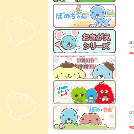
ぼ
ジ
¥6
ぼ
缶
ル
¥5