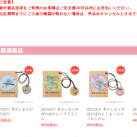
ご注意】
銀行振込決済をご利用のお客様はご注文後10日以内にお支払いください。
上記期間までにご入金の確認が取れない場合は、申込みキャンセルとさせて
関連商品
のぼの 木のしおり2/
ぼのぼの 木のしおり2/
ぼのぼの 木のしおり2/
ぼ
のぼの
ぼのぼのとシマリスく
ぼのぼのとしまっちゃ
の
ん
うおじさん
10
(税込)
¥6
¥810
(税込)
¥810
(税込)