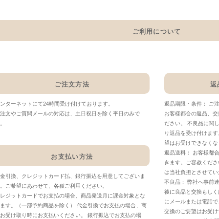
ご利用について
ご注文方法
返
ンターネットにて24時間受け付けております。
返品期限・条件： ご
注文やご質問メールの対応は、土日祝日を除く平日のみで
お客様都合の返品、交
。
ださい。 不良品に関
り返品を受け付けます
望はお受けできなくな
返品送料： お客様都
お支払い方法
きます。ご容赦くださ
は当社負担とさせてい
金引換、クレジットカード払、銀行振込を用意してございま
不良品： 弊社へ事前
。ご希望にあわせて、各種ご利用ください。
後に良品と交換もしく
レジットカードでお支払の場合、商品発送月に課金対象とな
にメールまたは電話で
ます。（一部予約商品を除く） 代金引換でお支払の場合、商
交換のご要望はお受け
お受け取り時にお支払いください。 銀行振込でお支払の場