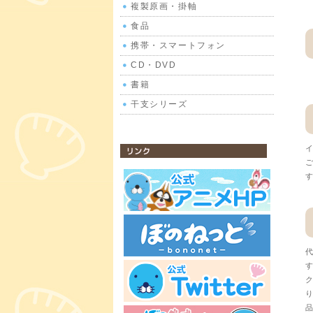
複製原画・掛軸
食品
携帯・スマートフォン
CD・DVD
書籍
干支シリーズ
イ
公式サイトリンク
ご
す
代
す
ク
り
品