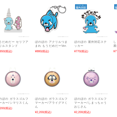
うだめだー セリフア
ぼのぼの アクリルつま
ぼのぼの 屋外対応ステ
し
リルスタンド
まれ もうだめだーVer.
ッカー
屋
,650
(税込)
¥880
(税込)
¥770
(税込)
¥7
のぼの ガラスゴルフ
ぼのぼの ガラスゴルフ
ぼのぼの ガラスゴルフ
ーカー/シマリスくん
マーカー/アライグマく
マーカー/しまっちゃう
ん
おじさん
,200
(税込)
¥2,200
(税込)
¥2,200
(税込)