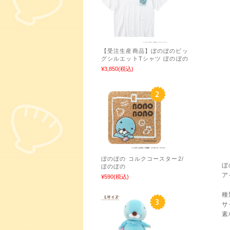
【受注生産商品】ぼのぼのビッ
グシルエットTシャツ ぼのぼの
¥3,850
(税込)
ぼのぼの コルクコースター2/
ぼ
ぼのぼの
ア
¥590
(税込)
種
サ
素