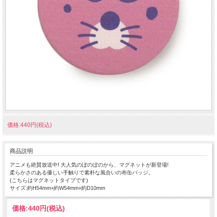
価格:440円(税込)
商品説明
アニメも絶賛放送中! 大人気のぼのぼのから、マグネットが新登場!
柔らかさのある優しい手触りで素朴な風合いの布缶バッジ。
(こちらはマグネットタイプです)
サイズ:約H54mm×約W54mm×約D10mm
価格:
440円
(税込)