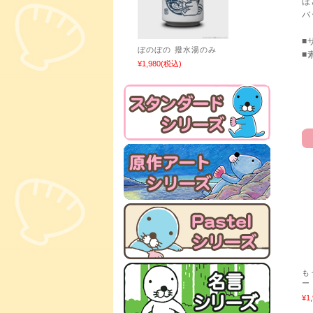
ほ
バ
■
ぼのぼの 撥水湯のみ
■
¥1,980
(税込)
も
ー
¥1