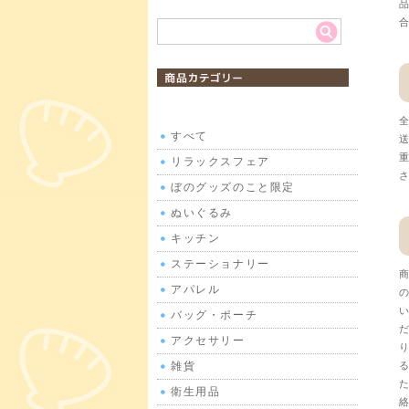
品
合
商品カテゴリ
全
すべて
送
重
リラックスフェア
さ
ぼのグッズのこと限定
ぬいぐるみ
キッチン
ステーショナリー
商
アパレル
の
い
バッグ・ポーチ
だ
アクセサリー
り
雑貨
る
た
衛生用品
絡