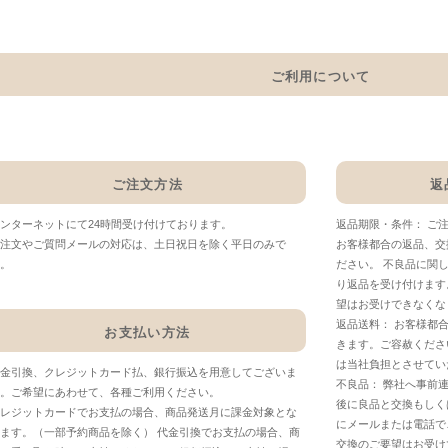
ご利用について
ご注文方法
返
ンターネットにて24時間受け付けております。
返品期限・条件： ご
注文やご質問メールの対応は、土日祝日を除く平日のみで
お客様都合の返品、交
。
ださい。 不良品に関
り返品を受け付けます
望はお受けできなくな
返品送料： お客様都
お支払い方法
きます。ご容赦くださ
は当社負担とさせてい
金引換、クレジットカード払、銀行振込を用意してございま
不良品： 弊社へ事前
。ご希望にあわせて、各種ご利用ください。
後に良品と交換もしく
レジットカードでお支払の場合、商品発送月に課金対象とな
にメールまたは電話で
ます。（一部予約商品を除く） 代金引換でお支払の場合、商
交換のご要望はお受け