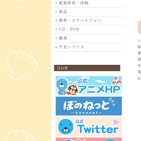
複製原画・掛軸
食品
携帯・スマートフォン
CD・DVD
書籍
シ
干支シリーズ
販
運
運
所
公式サイトリンク
電