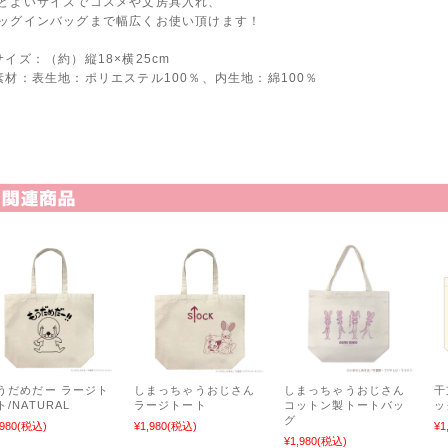
どよいサイズでコスメや文房具入れ、
ッグインバッグまで幅広くお使い頂けます！
サイズ：（約）縦18×横25cm
素材：表生地：ポリエステル100％、内生地：綿100％
関連商品
うだめだー ラージト
しまっちゃうおじさん
しまっちゃうおじさん
干
ト/NATURAL
ラージトート
コットン製トートバッ
ッ
グ
,980
(税込)
¥1,980
(税込)
¥1
¥1,980
(税込)