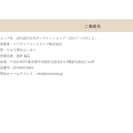
ご連絡先
ョップ名：ぼのぼの公式オンラインショップ「ぼのグッズのこと」
売業者：イーディーコントライブ株式会社
営：ケセラ受注センター
営責任者：酒井 義広
在地：〒102-0073 東京都千代田区九段北4-1-3飛栄九段北ビル6F
話番号：03-6625-5064
お問合せメールアドレス：
info@bonoshop.jp