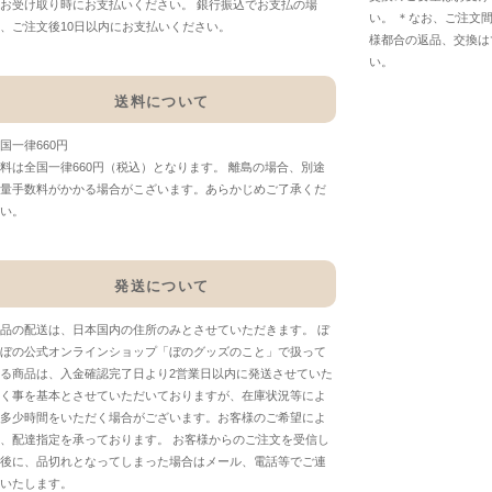
お受け取り時にお支払いください。 銀行振込でお支払の場
い。 ＊なお、ご注文
、ご注文後10日以内にお支払いください。
様都合の返品、交換は
い。
送料について
国一律660円
料は全国一律660円（税込）となります。 離島の場合、別途
量手数料がかかる場合がこざいます。あらかじめご了承くだ
い。
発送について
品の配送は、日本国内の住所のみとさせていただきます。 ぼ
ぼの公式オンラインショップ「ぼのグッズのこと」で扱って
る商品は、入金確認完了日より2営業日以内に発送させていた
く事を基本とさせていただいておりますが、在庫状況等によ
多少時間をいただく場合がございます。お客様のご希望によ
、配達指定を承っております。 お客様からのご注文を受信し
後に、品切れとなってしまった場合はメール、電話等でご連
いたします。