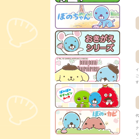
イ
ご
す
代
す
ク
り