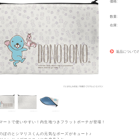
価格:
数量:
在庫:
返品について
マートで使いやすい！内生地つきフラットポーチが登場！
のぼのとシマリスくんの元気なポーズがキュート♪