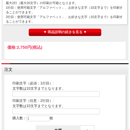
最大2行（最大20文字）の印刷が可能となります。
1行目：使用可能文字「アルファベット」、お好きな文字（10文字まで）を印刷す
ることができます。
2行目：使用可能文字「アルファベット」、お好きな文字（10文字まで）を印刷す
ることができます。
※アルファベット以外は使用できません。
※受注生産のため、予約受付となります。
▼ 商品説明の続きを見る ▼
■カラー：全5種（ライトブルー、ライトピンク、デイジー、ライトグレー、ナチ
ュラル）
価格:
2,750円
(税込)
■素材：綿100%
■サイズ：本体：横36cm×縦37cm×奥行11cm、持手：幅2.5cm×長さ47cm
■内容量：10L
■締切とお届けについて
注文
【毎月15日締切】
・毎月15日23:59申込締切
印刷文字（必須：1行目）:
⇒当月下旬から翌月上旬発送となります。
文字数は10文字までとなります。
【毎月30日締切】
・毎月30日23:59申込締切
印刷文字（任意：2行目）:
⇒翌月中旬から下旬発送となります。
文字数は10文字までとなります。
※15日・30日が土日祝日の場合は、翌営業日が締切となります。
購入数：
枚
【印刷文字について】
【1行目】