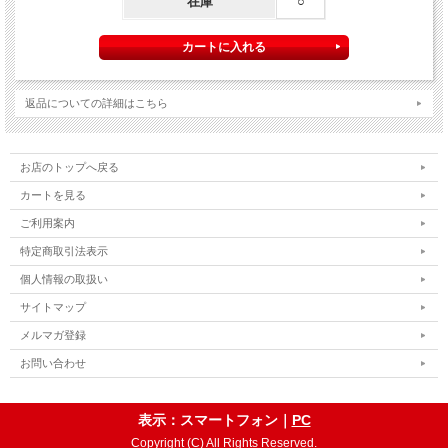
在庫
○
印刷文字は
アルファベット１０文字
までとなります。
「カートへ入れる」をクリックする前に、
必ず印刷文字にご希望の文字を入力
して
ください。
例） 印刷希望文字：BONOBONO
【2行目】
返品についての詳細はこちら
印刷文字は
アルファベット１０文字
までとなります。
「カートへ入れる」をクリックする前に、
必ず印刷文字にご希望の文字を入力
して
ください。
例） 印刷希望文字：BONOBONO
お店のトップへ戻る
※文字は、「アルファベット」のみとなります。
カートを見る
※その他文字は使用できません。
ご利用案内
【ご注意】
※こちらの商品はクレジットカード決済のみご利用可能となります。
特定商取引法表示
※他の商品を一緒にご購入した場合も上記決済のみご利用可能となります。
個人情報の取扱い
※受注生産商品のため、お申込み後のキャンセルはできません。予めご了承くださ
い。
サイトマップ
※他商品と一緒に購入した場合、予約商品と一緒に発送となります。
メルマガ登録
お問い合わせ
表示：スマートフォン｜
PC
Copyright (C) All Rights Reserved.