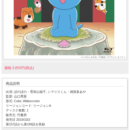
価格:3,850円(税込)
商品説明
出演: ぼのぼの・雪深山福子, シマリスくん・雄賀多あや
監督: 山口秀憲
形式: Color, Widescreen
リージョンコード: リージョンA
ディスク枚数: 1
販売元: 竹書房
発売日 2019/10/2
第157話から第169話を収録