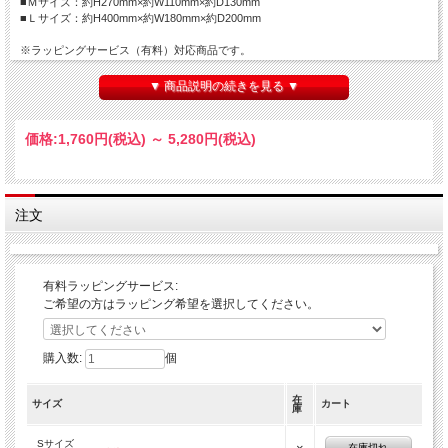
■Ｍサイズ：約H270mm×約W110mm×約D130mm
■Ｌサイズ：約H400mm×約W180mm×約D200mm
※ラッピングサービス（有料）対応商品です。
【ラッピング（有料）ご希望の方へ】
▼ 商品説明の続きを見る ▼
■ラッピング費用：100円（税込）
（申込み手順）
価格:
1,760円
(税込)
～
5,280円
(税込)
１．上記の『有料ラッピングサービス』の「選択してください」より
『有料ラッピング（￥100）』を選択
２．『有料ラッピング（￥100）』を選択した状態で、「カートに入れる」をクリ
ック
注文
以上で有料ラッピングの申込みは完了となります。
引き続き、お買い物をお楽しみください。
有料ラッピングサービス:
【ご注意】
ご希望の方はラッピング希望を選択してください。
※Lサイズはラッピング対象外となります。予めご了承ください。
購入数:
個
在
サイズ
カート
庫
Sサイズ
在庫切れ