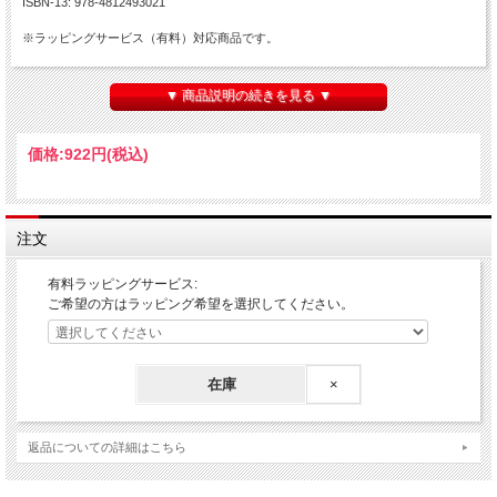
ISBN-13: 978-4812493021
※ラッピングサービス（有料）対応商品です。
【ラッピング（有料）ご希望の方へ】
■ラッピング費用：100円（税込）
▼ 商品説明の続きを見る ▼
（申込み手順）
１．上記の『有料ラッピングサービス』の「選択してください」より
価格:
922円
(税込)
『有料ラッピング（￥100）』を選択
２．『有料ラッピング（￥100）』を選択した状態で、「カートに入れる」をクリ
ック
注文
以上で有料ラッピングの申込みは完了となります。
引き続き、お買い物をお楽しみください。
有料ラッピングサービス:
ご希望の方はラッピング希望を選択してください。
在庫
×
返品についての詳細はこちら